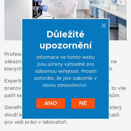
Důležité
upozornění
Profesionální technická podpora pro naše
Informace na tomto webu
zákazníky je jedním ze čtyř základních pilířů, na
jsou určeny výhradně pro
kterých se zakládají hodnoty naší společnosti.
odbornou veřejnost. Prosím
potvrďte, že jste odborník v
Expertnost, rychlá odpověď, analýza vašeho
oboru zdravotnictví.
pracovního postupu a konzultace výsledků - to vše
patří ke standardnímu servisu našim zákazníkům.
ANO
NE
GeneProof také nabízí tréninkový program, který
slouží k upevnění praktických znalostí a postupů
pro vaši práci v laboratoři.