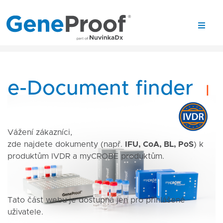
e-Document finder
|
Vážení zákazníci,
zde najdete dokumenty (např.
IFU, CoA, BL, PoS
) k
produktům IVDR a myCROBE produktům.
Tato část webu je dostupná jen pro přihlášené
uživatele.