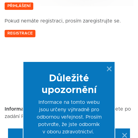
PŘIHLÁŠENÍ
Pokud nemáte registraci, prosím zaregistrujte se.
REGISTRACE
Důležité
upozornění
Informace na tomto webu
Informativní upozornění
pro konkrétní kit najdete po
jsou určeny výhradně pro
zadání REFu zde:
odbornou veřejnost. Prosím
potvrďte, že jste odborník
v oboru zdravotnictví.