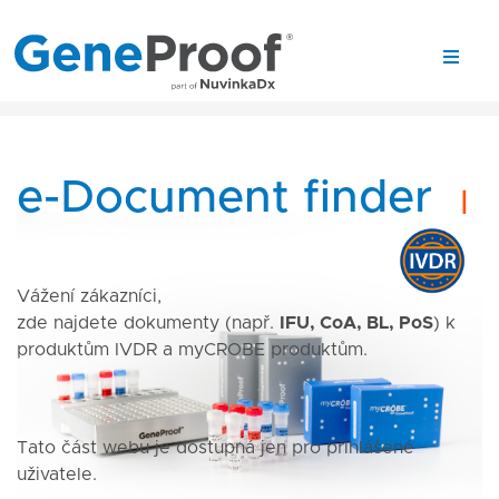
e-Document finder
|
Vážení zákazníci,
zde najdete dokumenty (např.
IFU, CoA, BL, PoS
) k
produktům IVDR a myCROBE produktům.
Tato část webu je dostupná jen pro přihlášené
uživatele.