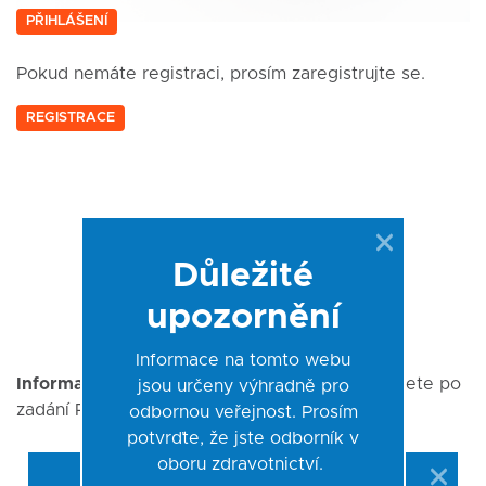
PŘIHLÁŠENÍ
Pokud nemáte registraci, prosím zaregistrujte se.
REGISTRACE
Důležité
upozornění
Informace na tomto webu
Informativní upozornění
pro konkrétní kit najdete po
jsou určeny výhradně pro
zadání REFu zde:
odbornou veřejnost. Prosím
potvrďte, že jste odborník v
oboru zdravotnictví.