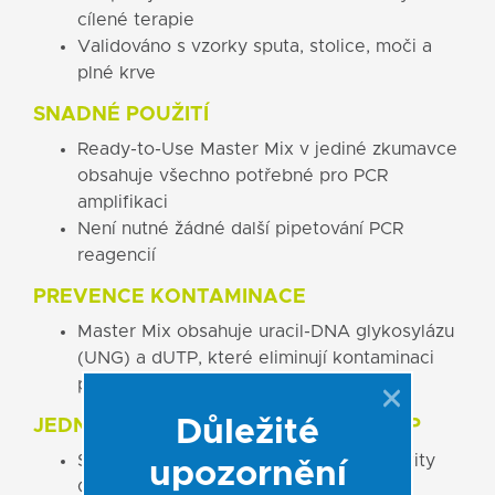
cílené terapie
Validováno s vzorky sputa, stolice, moči a
plné krve
SNADNÉ POUŽITÍ
Ready-to-Use Master Mix v jediné zkumavce
obsahuje všechno potřebné pro PCR
amplifikaci
Není nutné žádné další pipetování PCR
reagencií
PREVENCE KONTAMINACE
Master Mix obsahuje uracil-DNA glykosylázu
(UNG) a dUTP, které eliminují kontaminaci
přenosem amplikonů z předchozí PCR
Důležité
JEDNODUCHÝ LABORATORNÍ POSTUP
Snadno kombinovatelné s dalšími PCR kity
upozornění
GeneProof v rámci One Workflow