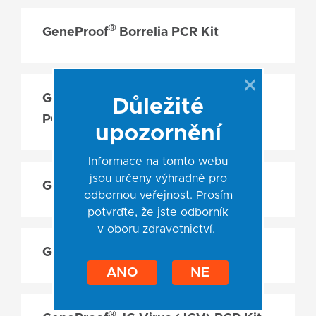
®
GeneProof
Borrelia PCR Kit
®
GeneProof
BK/JC Virus (BK/JC)
Důležité
PCR Kit
upozornění
Informace na tomto webu
jsou určeny výhradně pro
®
GeneProof
Enterovirus PCR Kit
odbornou veřejnost. Prosím
potvrďte, že jste odborník
v oboru zdravotnictví.
®
GeneProof
JC Virus (JCV) PCR Kit
ANO
NE
®