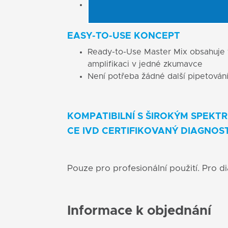
Ready-to-Use Master Mix obsahuje U
kontaminaci amplifikačním produkt
EASY-TO-USE KONCEPT
Ready-to-Use Master Mix obsahuje
amplifikaci v jedné zkumavce
Není potřeba žádné další pipetován
KOMPATIBILNÍ S ŠIROKÝM SPEKTR
CE IVD CERTIFIKOVANÝ DIAGNOS
Pouze pro profesionální použití. Pro d
Informace k objednání