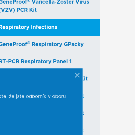
®
GeneProof
Varicella-Zoster Virus
(VZV) PCR Kit
Respiratory Infections
®
GeneProof
Respiratory GPacky
RT-PCR Respiratory Panel 1
®
GeneProof
Flu Multiplex PCR Kit
®
GeneProof
Enterovirus PCR Kit
te, že jste odborník v oboru
®
GeneProof
Adenovirus PCR Kit
®
GeneProof
Aspergillus PCR Kit