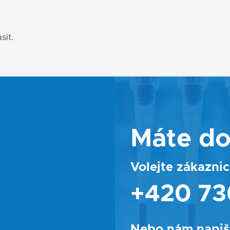
sit.
Máte do
Volejte zákazn
+420 73
Nebo nám napiš