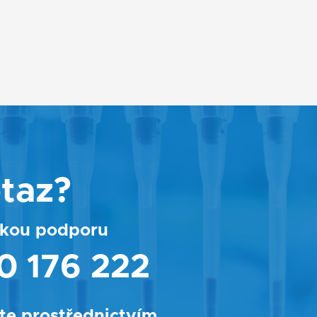
taz?
ickou podporu
0 176 222
te prostřednictvím