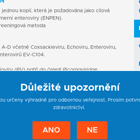
EN
jednou kopií, která je požadována jako cílová
ymerní enteroviry (ENPEN).
creeningová metoda
 A-D včetně Coxsackieviru, Echoviru, Enteroviru,
enterovirů EV-C104.
viry (RV) patří do čeledi Picornaviridae.
ze vyloučit, že souprava GeneProof Enterovirus
 vykázat zkříženou reaktivitu s některými
Důležité upozornění
 falešně pozitivní výsledky pro enterovirus
hinoviry B5, B42, B99, C3, C39 a C43.
u určeny výhradně pro odbornou veřejnost. Prosím potvrď
zdravotnictví.
DETEKCE
ANO
NE