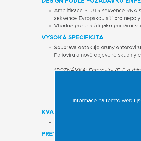
DESIGN PODLE POŽADAVKŮ ENP
Amplifikace 5' UTR sekvence RNA s 
sekvence Evropskou sítí pro nepol
Vhodné pro použití jako primární s
VYSOKÁ SPECIFICITA
Souprava detekuje druhy enterovirů
Polioviru a nově objevené skupiny 
*POZNÁMKA: Enteroviry (EV) a rhinio
Vzhledem k podobnosti sekvencí nel
PCR Kit může ve vzácných případech
rhinoviry a mohou se tak vyskytnout
způsobené zkříženou reaktivitou s r
Informace na tomto webu jso
KVALITATIVNÍ A KVANTITATIVNÍ 
Sledování hladiny patogenu v čase
PREVENCE KONTAMINACE