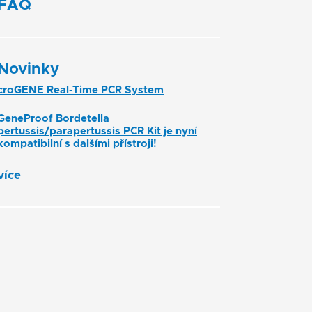
FAQ
Novinky
croGENE Real-Time PCR System
GeneProof Bordetella
pertussis/parapertussis PCR Kit je nyní
kompatibilní s dalšími přístroji!
více