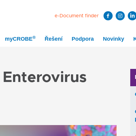
e-Document finder
®
myCROBE
Řešení
Podpora
Novinky
Enterovirus