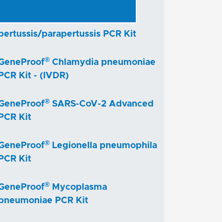
®
GeneProof
Bordetella
pertussis/parapertussis PCR Kit
®
GeneProof
Chlamydia pneumoniae
PCR Kit - (IVDR)
®
GeneProof
SARS-CoV-2 Advanced
PCR Kit
®
GeneProof
Legionella pneumophila
PCR Kit
®
GeneProof
Mycoplasma
pneumoniae PCR Kit