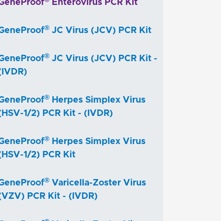
GeneProof
Enterovirus PCR Kit
®
GeneProof
JC Virus (JCV) PCR Kit
®
GeneProof
JC Virus (JCV) PCR Kit -
(IVDR)
®
GeneProof
Herpes Simplex Virus
(HSV-1/2) PCR Kit - (IVDR)
®
GeneProof
Herpes Simplex Virus
(HSV-1/2) PCR Kit
®
GeneProof
Varicella-Zoster Virus
(VZV) PCR Kit - (IVDR)