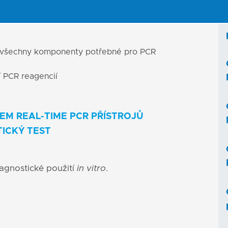
racil-DNA glykosylázu (UNG) a dUTP eliminující
em
 všechny komponenty potřebné pro PCR
í PCR reagencií
EM REAL-TIME PCR PŘÍSTROJŮ
TICKÝ TEST
iagnostické použití
in vitro
.