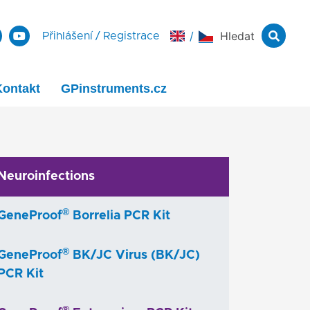
/
Hledat
Přihlášení
/
Registrace
Kontakt
GPinstruments.cz
Neuroinfections
®
GeneProof
Borrelia PCR Kit
®
GeneProof
BK/JC Virus (BK/JC)
PCR Kit
®