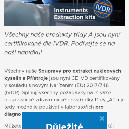
Všechny naše produkty třídy A jsou nyní
certifikované dle IVDR. Podívejte se na
naši nabídku!
Všechny naše
Soupravy pro extrakci nukleových
kyselin a Přístroje
jsou nyní CE IVD certifikovány
v souladu s novým Nařízením (EU) 2017/746
(IVDR). Splňují všechny požadavky na
in vitro
diagnostické zdravotnické prostředky třídy „A“ a je
tedy možné je používat v laboratořích
pro
diagnostické účely.
Důležité
Můžete si vybrat z široké škály IVDR produktů: